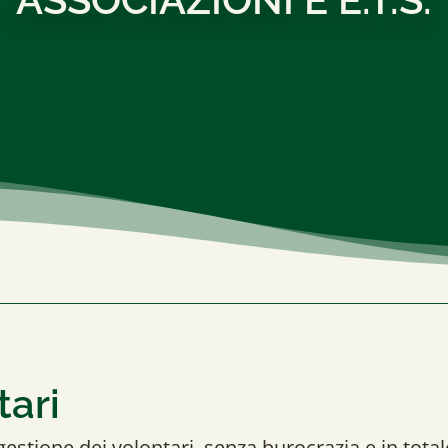
tari
gestione dei volontari, senza burocrazia e in tota